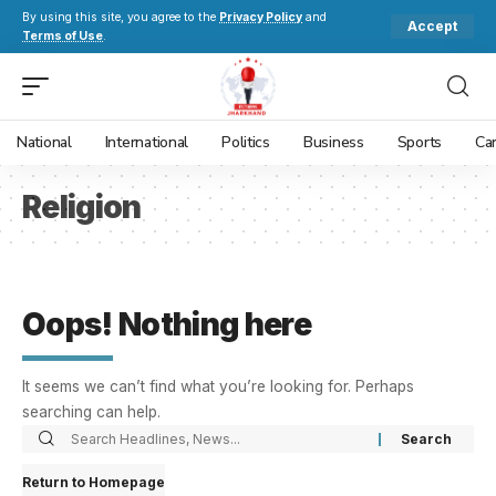
By using this site, you agree to the
Privacy Policy
and
Accept
Terms of Use
.
National
International
Politics
Business
Sports
Ca
Religion
Oops! Nothing here
It seems we can’t find what you’re looking for. Perhaps
searching can help.
Return to Homepage