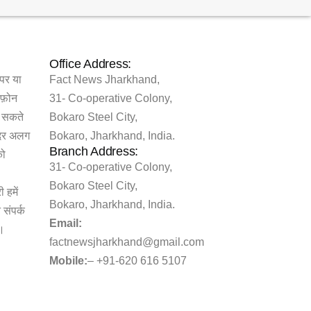
Office Address:
 पर या
Fact News Jharkhand,
े फ़ोन
31- Co-operative Colony,
र सकते
Bokaro Steel City,
 दर अलग
Bokaro, Jharkhand, India.
Branch Address:
को
31- Co-operative Colony,
Bokaro Steel City,
 हमें
Bokaro, Jharkhand, India.
 संपर्क
Email:
े।
factnewsjharkhand@gmail.com
Mobile:
–
+91-620 616 5107