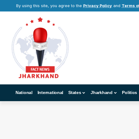
By using this site, you agree to the
Privacy Policy
and
Terms o
National
International
States
Jharkhand
Politics