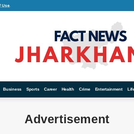
f Use
.
Business
Sports
Career
Health
Crime
Entertainment
Lif
Advertisement